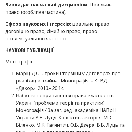
Викладає навчальні дисципліни:
Цивільне
право (особлива частина).
Сфера наукових інтересів:
цивільне право,
договірне право, сімейне право, право
інтелектуальної власності.
НАУКОВІ ПУБЛІКАЦІЇ
Монографії
Маріц Д.О. Cтроки і терміни у договорах про
реалізацію майна : Монографія. – К.: ВД
«Дакор», 2013.- 204 с.
Набуття та припинення права власності в
Україні (проблеми теорії та практики):
Монографія / За заг. ред.. академіка НАПрН
України В.В. Луця. Колектив авторів : М. С.
Біленко, М.К. Галянтич, О.В. Дзера, В.В. Луць та