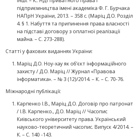
інші. – К.: НДІ приватного права і
підприємництва імені академіка Ф. Г. Бурчака
НАПрН України, 2013. – 358 с. (Маріц Д.О. Розділ
4. § 1. Набуття та припинення права власності
на підставі договору з оплатної реалізації
майна. – С. 273-288).
Статті у фахових виданнях України:
Маріц Д.О. Ноу-хау як об’єкт інформаційного
захисту / Д.О. Маріц // Журнал «Правова
інформатика». – № 3 (12)/2014. – К. – С. 70-76.
Міжнародні публікації:
Карпенко І.В., Маріц Д.О. Договір про патронат
/ І.В. Карпенко., Д.О. Маріц // Часопис
Київського університету права. Український
науково-теоретичний часопис. Випуск 4/2014. –
К. – С. 140 -143.