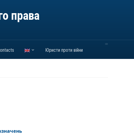
го права
ontacts
Юристи проти війни
означень