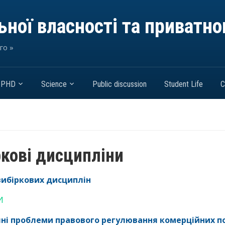
ної власності та приватно
го »
PHD
Science
Public discussion
Student Life
C
ркові дисципліни
вибіркових дисциплін
И
ні проблеми правового регулювання комерційних п