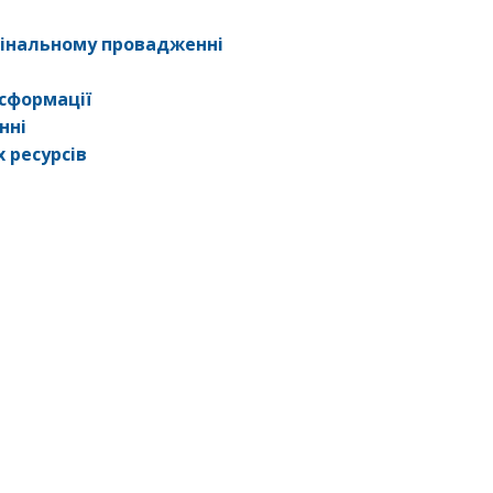
мінальному провадженні
сформації
нні
 ресурсів