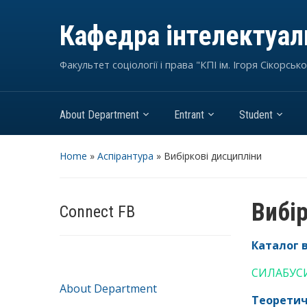
Кафедра інтелектуаль
Факультет соціології і права "КПІ ім. Ігоря Сікорсько
About Department
Entrant
Student
Home
»
Аспірантура
»
Вибіркові дисципліни
Вибі
Connect FB
Каталог 
СИЛАБУС
About Department
Теоретич