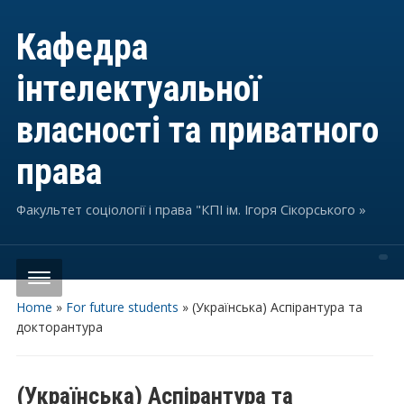
Кафедра
інтелектуальної
власності та приватного
права
Факультет соціології і права "КПІ ім. Ігоря Сікорського »
Home
»
For future students
»
(Українська) Аспірантура та
докторантура
(Українська) Аспірантура та