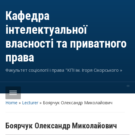
Кафедра
інтелектуальної
власності та приватного
права
Факультет соціології і права "КПІ ім. Ігоря Сікорського »
Home
»
Lecturer
»
Боярчук Олександр Миколайович
Боярчук Олександр Миколайович