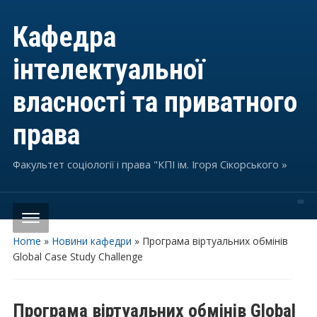
Кафедра
інтелектуальної
власності та приватного
права
Факультет соціології і права "КПІ ім. Ігоря Сікорського »
Home
»
Новини кафедри
»
Програма віртуальних обмінів
Global Case Study Challenge
Програма віртуальних обмінів Global