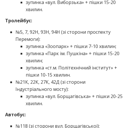
зупинка «вул. Виборзька» + пішки 15-20
хвилин.
Тролейбус:
№5, 7, 92Н, 93Н, 94Н (зі сторони проспекту
Перемоги):
зупинка «Зоопарк» + пішки 7-10 хвилин;
зупинка «Парк ім. Пушкіна» + пішки 15-20
хвилин;
зупинка «ст.м. Політехнічний інститут» +
пішки 10-15 хвилин.
№21К, 22К, 27К, 42Д (зі сторони
Індустріального мосту):
зупинка «вул. Борщагівська» + пішки 20-25
хвилин.
Автобус:
№118 (зі сторони вул. Борщагівської):