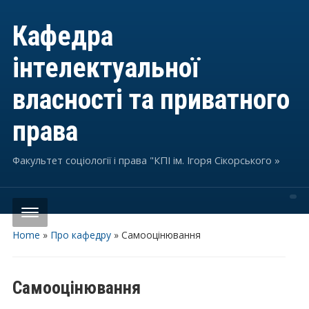
Кафедра
інтелектуальної
власності та приватного
права
Факультет соціології і права "КПІ ім. Ігоря Сікорського »
Home
»
Про кафедру
»
Самооцінювання
Самооцінювання