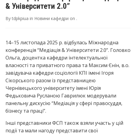
& Університети 2.0”
By
tdpkpiua
in
Новини кафедри
on
.
14–15 листопада 2025 р. відбулась Міжнародна
конференція “Медіація & Університети 2.0”. Головко
Ольга, доцентка кафедри інтелектуальної
власності та приватного права та Максим Єнін, в.о.
завідувача кафедри соціології КПІ імені Ігоря
Сікорського разом із представницею
Чернівецького університету імені Юрія
Федьковича Русланою Гаврилюк модерували
панельну дискусію “Медіація у сфері правосуддя,
бізнесу та праці”.
Інші представники ФСП також взяли участь у цій
події та мали нагоду представити свої