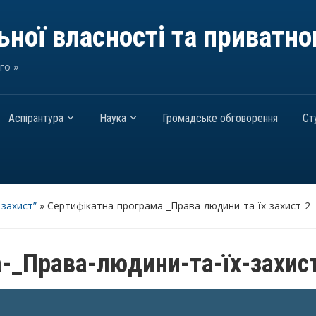
ної власності та приватно
го »
Аспірантура
Наука
Громадське обговорення
Ст
 захист”
»
Сертифікатна-програма-_Права-людини-та-їх-захист-2
-_Права-людини-та-їх-захис