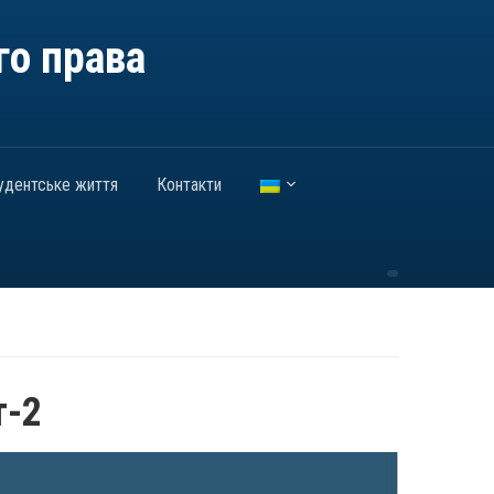
го права
удентське життя
Контакти
т-2