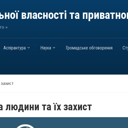
ної власності та приватно
го »
Аспірантура
Наука
Громадське обговорення
Ст
 захист
 людини та їх захист