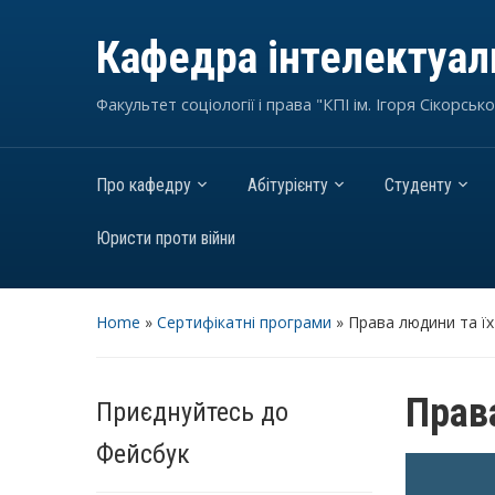
Кафедра інтелектуаль
Факультет соціології і права "КПІ ім. Ігоря Сікорсько
Про кафедру
Абітурієнту
Студенту
Юристи проти війни
Home
»
Сертифікатні програми
»
Права людини та їх
Права
Приєднуйтесь до
Фейсбук