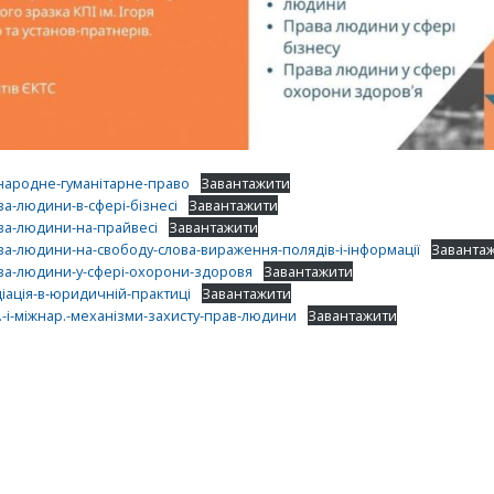
народне-гуманітарне-право
Завантажити
а-людини-в-сфері-бізнесі
Завантажити
ва-людини-на-прайвесі
Завантажити
ва-людини-на-свободу-слова-вираження-полядів-і-інформації
Заванта
ва-людини-у-сфері-охорони-здоровя
Завантажити
іація-в-юридичній-практиці
Завантажити
-і-міжнар.-механізми-захисту-прав-людини
Завантажити