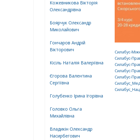
Кожевникова Вікторія
Олександрівна
Боярчук Олександр
Миколайович
Гончаров Андрій
Вікторович
Силабус-Між
Силабус-Прав
Кісіль Наталія Валеріївна
Силабус-Пра
Силабус-Пра
Єгорова Валентина
Силабус-Пра
Сергіївна
Силабус_Мед
Силабус_Нац.
Голубенко Ірина Ігорівна
Головко Ольга
Михайлівна
Владикін Олександр
Насирбегович