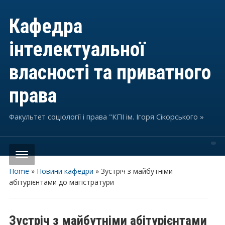
Кафедра
інтелектуальної
власності та приватного
права
Факультет соціології і права "КПІ ім. Ігоря Сікорського »
Home
»
Новини кафедри
»
Зустріч з майбутніми
абітурієнтами до магістратури
Зустріч з майбутніми абітурієнтами